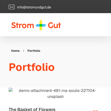
info@stromundgut.de
Ladeinfrastruktur für Handelsimmobilien
Strom + Gut GmbH
Home
Portfolio
Portfolio
The Basket of Flowers